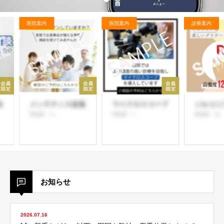
医院案内
医院案内
診療案内
メンテナンス促進
マイクロスコープ
ジルコニア
閲覧数：11
閲覧数：7
閲覧数：49
お知らせ
2026.07.16