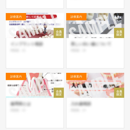
診療案内
診療案内
インプラント相談
美しい白い歯について
閲覧数：32
閲覧数：28
診療案内
診療案内
歯周病とは
入れ歯相談
閲覧数：25
閲覧数：24