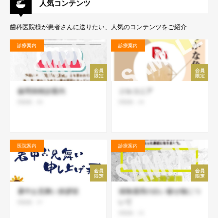
人気コンテンツ
歯科医院様が患者さんに送りたい、人気のコンテンツをご紹介
診療案内
診療案内
歯周病検診案内
ジルコニア
閲覧数：99
閲覧数：49
医院案内
診療案内
暑中お見舞い挨拶状
保険適用の白い被せ物につ
いて
閲覧数：37
閲覧数：33